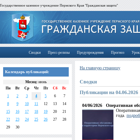
Государственное казенное учреждение Пермского Края "Гражданская защита"
Сводки
Пресс-релизы
Предупреждения
Прогноз
Урок
На главную страницу
Календарь публикаций:
Сводки
Месяц:
июнь
Пн
Вт
Ср
Чт
Пт
Сб
Вс
Публикации на 04.06.2026
1
2
3
4
5
6
7
8
9
10
11
12
13
14
04/06/2026
Оперативная обс
Оперативная
15
16
17
18
19
20
21
года.
подроб
22
23
24
25
26
27
28
29
30