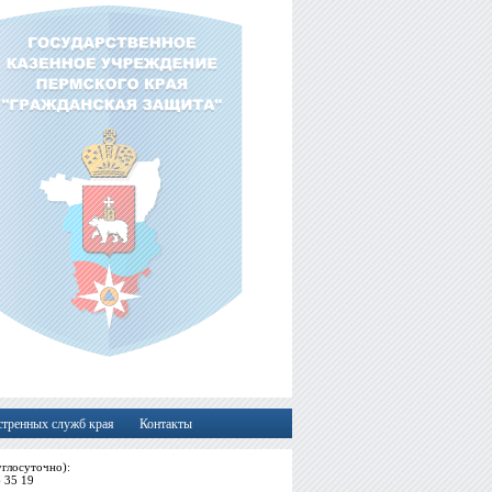
стренных служб края
Контакты
глосуточно):
6 35 19