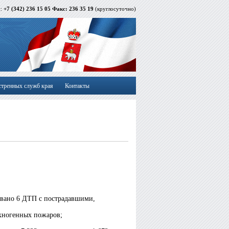
й:
+7 (342) 236 15 05 Факс: 236 35 19
(круглосуточно)
стренных служб края
Контакты
вано 6 ДТП с пострадавшими,
хногенных пожаров;