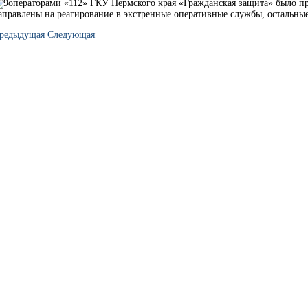
операторами «112» ГКУ Пермского края «Гражданская защита» было пр
аправлены на реагирование в экстренные оперативные службы, остальные
редыдущая
Следующая