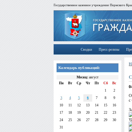
Государственное казенное учреждение Пермского Края
Сводки
Пресс-релизы
Пре
Н
Календарь публикаций:
С
Месяц:
август
Пн
Вт
Ср
Чт
Пт
Сб
Вс
0
1
2
О
3
4
5
6
7
8
9
с
10
11
12
13
14
15
16
З
17
18
19
20
21
22
23
т
24
25
26
27
28
29
30
31