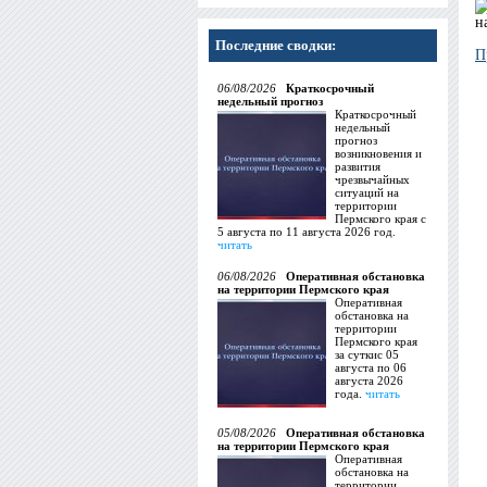
н
Последние сводки:
П
06/08/2026
Краткосрочный
недельный прогноз
Краткосрочный
недельный
прогноз
возникновения и
развития
чрезвычайных
ситуаций на
территории
Пермского края с
5 августа по 11 августа 2026 год.
читать
06/08/2026
Оперативная обстановка
на территории Пермского края
Оперативная
обстановка на
территории
Пермского края
за суткис 05
августа по 06
августа 2026
года.
читать
05/08/2026
Оперативная обстановка
на территории Пермского края
Оперативная
обстановка на
территории