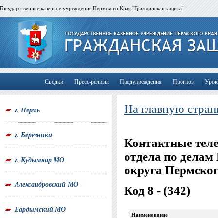
Государственное казенное учреждение Пермского Края "Гражданская защита"
Сводки
Пресс-релизы
Предупреждения
Прогноз
Урок
На главную стран
г. Пермь
г. Березники
Контактные тел
отдела по делам
г. Кудымкар МО
округа Пермског
Александровский МО
Код 8 - (342)
Бардымский МО
Наименование