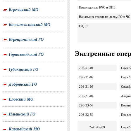
Председатель КЧС и ОПБ
Березовский МО
Начальник отдела по делам ГО и ЧС
Большесосновский МО
ЕДДС
Верещагинский ГО
Экстренные опер
Горнозаводский ГО
296-51-01
Служб
Губахинский ГО
296-21-02
Служб
Добрянский ГО
296-21-03
Служба
296-21-04
Аварий
Еловский МО
296-23-57
Военны
Ильинский ГО
296-22-59
Предсе
2-43-47-09
Служба
Карагайский МО