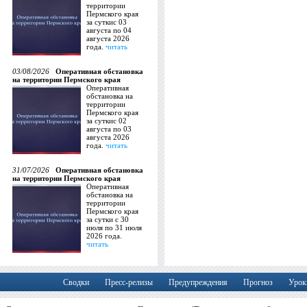
территории
Пермского края
за суткис 03
августа по 04
августа 2026
года.
читать
03/08/2026
Оперативная обстановка
на территории Пермского края
Оперативная
обстановка на
территории
Пермского края
за суткис 02
августа по 03
августа 2026
года.
читать
31/07/2026
Оперативная обстановка
на территории Пермского края
Оперативная
обстановка на
территории
Пермского края
за сутки с 30
июля по 31 июля
2026 года.
читать
Сводки
Пресс-релизы
Предупреждения
Прогноз
Урок