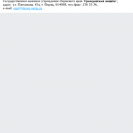
Государственное казенное учреждение Пермского края "
Гражданская защита
",
адрес: ул. Плеханова, 41а, г. Пермь, 614068; тел./факс: 236 33 36,
e-mail:
pmi@gkugz.perm.ru