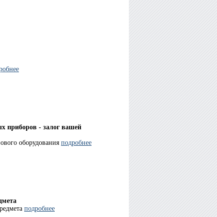
робнее
ых приборов - залог вашей
зового оборудования
подробнее
дмета
предмета
подробнее