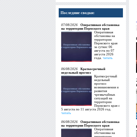
Последние сводки:
07/08/2026
Оперативная обстановка
на территории Пермского края
Оперативная
обстановка на
территории
Пермского края
за суткис 06
августа по 07
августа 2026
года.
читать
06/08/2026
Краткосрочный
недельный прогноз
Краткосрочный
недельный
прогноз
возникновения и
развития
чрезвычайных
ситуаций на
территории
Пермского края с
5 августа по 11 августа 2026 год.
читать
06/08/2026
Оперативная обстановка
на территории Пермского края
Оперативная
обстановка на
территории