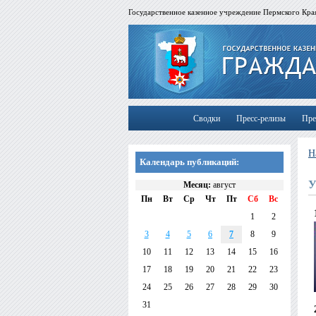
Государственное казенное учреждение Пермского Края
Сводки
Пресс-релизы
Пре
Н
Календарь публикаций:
У
Месяц:
август
Пн
Вт
Ср
Чт
Пт
Сб
Вс
1
2
3
4
5
6
7
8
9
10
11
12
13
14
15
16
17
18
19
20
21
22
23
24
25
26
27
28
29
30
31