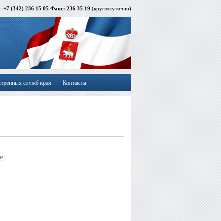
й:
+7 (342) 236 15 05 Факс: 236 35 19
(круглосуточно)
стренных служб края
Контакты
е