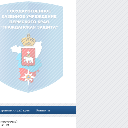
стренных служб края
Контакты
глосуточно):
6 35 19