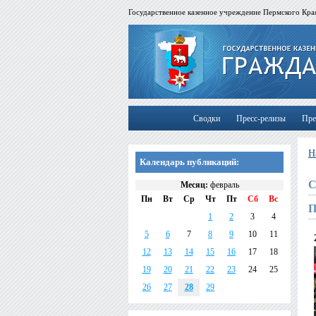
Государственное казенное учреждение Пермского Края
Сводки
Пресс-релизы
Пре
Н
Календарь публикаций:
С
Месяц:
февраль
Пн
Вт
Ср
Чт
Пт
Сб
Вс
П
1
2
3
4
5
6
7
8
9
10
11
12
13
14
15
16
17
18
19
20
21
22
23
24
25
26
27
28
29