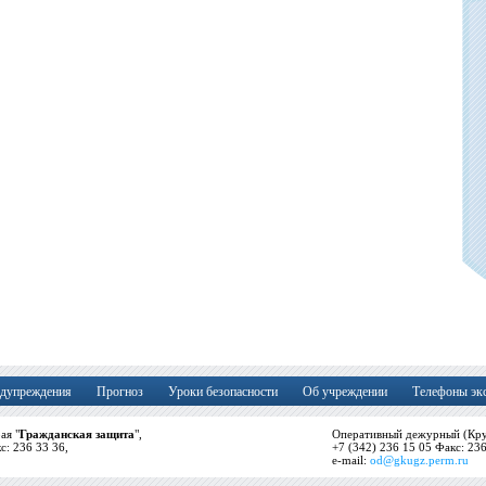
дупреждения
Прогноз
Уроки безопасности
Об учреждении
Телефоны эк
ая "
Гражданская защита
",
Оперативный дежурный (Кру
кс: 236 33 36,
+7 (342) 236 15 05 Факс: 23
e-mail:
od@gkugz.perm.ru