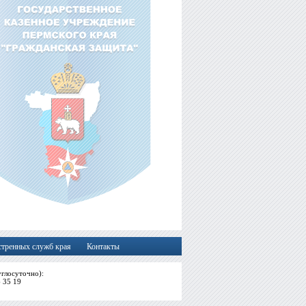
стренных служб края
Контакты
глосуточно):
6 35 19