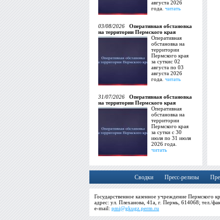
августа 2026
года.
читать
03/08/2026
Оперативная обстановка
на территории Пермского края
Оперативная
обстановка на
территории
Пермского края
за суткис 02
августа по 03
августа 2026
года.
читать
31/07/2026
Оперативная обстановка
на территории Пермского края
Оперативная
обстановка на
территории
Пермского края
за сутки с 30
июля по 31 июля
2026 года.
читать
Сводки
Пресс-релизы
Пре
Государственное казенное учреждение Пермского кр
адрес: ул. Плеханова, 41а, г. Пермь, 614068; тел./фа
e-mail:
pmi@gkugz.perm.ru