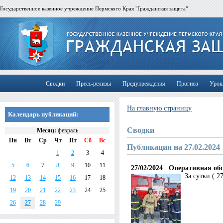
Государственное казенное учреждение Пермского Края "Гражданская защита"
Сводки
Пресс-релизы
Предупреждения
Прогноз
Урок
На главную страницу
Календарь публикаций:
Сводки
Месяц:
февраль
Пн
Вт
Ср
Чт
Пт
Сб
Вс
Публикации на 27.02.2024
1
2
3
4
5
6
7
8
9
10
11
27/02/2024
Оперативная обс
За сутки ( 2
12
13
14
15
16
17
18
19
20
21
22
23
24
25
26
27
28
29