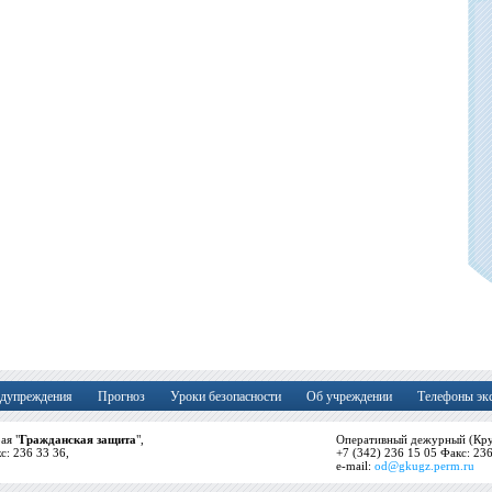
дупреждения
Прогноз
Уроки безопасности
Об учреждении
Телефоны эк
ая "
Гражданская защита
",
Оперативный дежурный (Кру
кс: 236 33 36,
+7 (342) 236 15 05 Факс: 23
e-mail:
od@gkugz.perm.ru