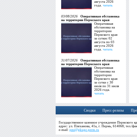
августа 2026
года.
читать
03/08/2026
Оперативная обстановка
на территории Пермского края
Оперативная
обстановка на
территории
Пермского края
за суткис 02
августа по 03
августа 2026
года.
читать
31/07/2026
Оперативная обстановка
на территории Пермского края
Оперативная
обстановка на
территории
Пермского края
за сутки с 30
июля по 31 июля
2026 года.
читать
Сводки
Пресс-релизы
Пре
Государственное казенное учреждение Пермского кр
адрес: ул. Плеханова, 41а, г. Пермь, 614068; тел./фа
e-mail:
pmi@gkugz.perm.ru