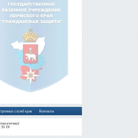
стренных служб края
Контакты
глосуточно):
6 35 19