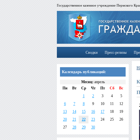
Государственное казенное учреждение Пермского Края
Сводки
Пресс-релизы
Пре
Н
Календарь публикаций:
К
Месяц:
апрель
Пн
Вт
Ср
Чт
Пт
Сб
Вс
П
1
2
3
4
5
6
7
8
9
10
11
12
13
14
15
16
17
18
19
20
21
22
23
24
25
26
27
28
29
30