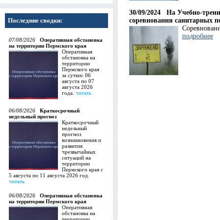
30/09/2024
На Учебно-трени
Последние сводки:
соревнования санитарных по
Соревновани
подробнее
07/08/2026
Оперативная обстановка
на территории Пермского края
Оперативная
обстановка на
территории
Пермского края
за суткис 06
августа по 07
августа 2026
года.
читать
06/08/2026
Краткосрочный
недельный прогноз
Краткосрочный
недельный
прогноз
возникновения и
развития
чрезвычайных
ситуаций на
территории
Пермского края с
5 августа по 11 августа 2026 год.
читать
06/08/2026
Оперативная обстановка
на территории Пермского края
Оперативная
обстановка на
территории