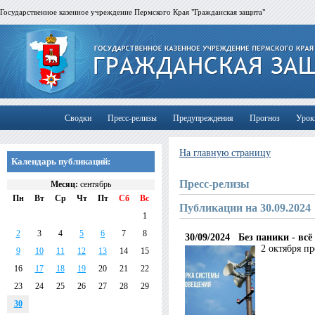
Государственное казенное учреждение Пермского Края "Гражданская защита"
Сводки
Пресс-релизы
Предупреждения
Прогноз
Урок
На главную страницу
Календарь публикаций:
Пресс-релизы
Месяц:
сентябрь
Пн
Вт
Ср
Чт
Пт
Сб
Вс
Публикации на 30.09.2024
1
2
3
4
5
6
7
8
30/09/2024
Без паники - всё
2 октября п
9
10
11
12
13
14
15
16
17
18
19
20
21
22
23
24
25
26
27
28
29
30