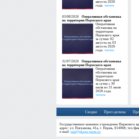
августа 2026
года.
читать
03/08/2026
Оперативная обстановка
на территории Пермского края
Оперативная
обстановка на
территории
Пермского края
за суткис 02
августа по 03
августа 2026
года.
читать
31/07/2026
Оперативная обстановка
на территории Пермского края
Оперативная
обстановка на
территории
Пермского края
за сутки с 30
июля по 31 июля
2026 года.
читать
Сводки
Пресс-релизы
Пре
Государственное казенное учреждение Пермского кр
адрес: ул. Плеханова, 41а, г. Пермь, 614068; тел./фа
e-mail:
pmi@gkugz.perm.ru