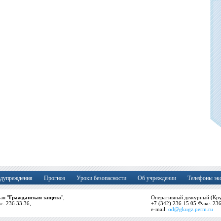
дупреждения
Прогноз
Уроки безопасности
Об учреждении
Телефоны эк
ая "
Гражданская защита
",
Оперативный дежурный (Кру
кс: 236 33 36,
+7 (342) 236 15 05 Факс: 23
e-mail:
od@gkugz.perm.ru