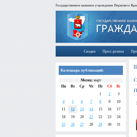
Государственное казенное учреждение Пермского Края
Сводки
Пресс-релизы
Пре
Н
Календарь публикаций:
С
Месяц:
март
Пн
Вт
Ср
Чт
Пт
Сб
Вс
П
1
2
3
4
5
6
7
8
9
10
11
12
13
14
15
16
17
18
19
20
21
22
23
24
25
26
27
28
29
30
31