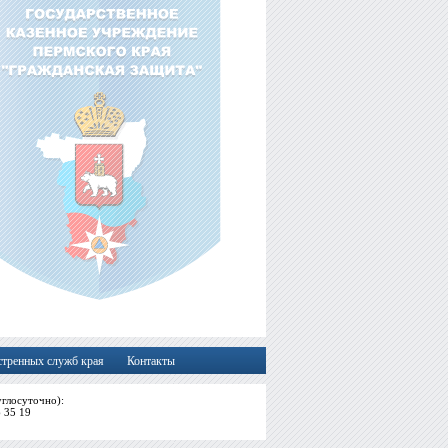
стренных служб края
Контакты
глосуточно):
6 35 19