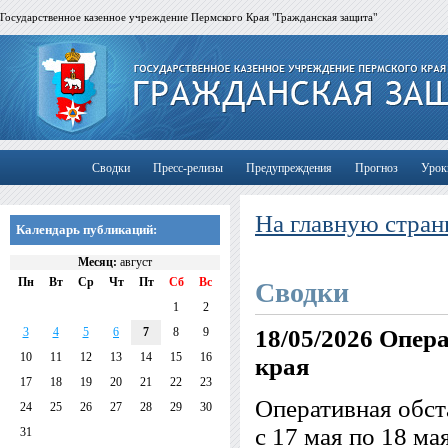
Государственное казенное учреждение Пермского Края "Гражданская защита"
Сводки
Пресс-релизы
Предупреждения
Прогноз
Урок
На главную стран
Календарь публикаций:
Месяц:
август
Пн
Вт
Ср
Чт
Пт
Сб
Вс
Сводки
1
2
3
4
5
6
7
8
9
18/05/2026
Опера
10
11
12
13
14
15
16
края
17
18
19
20
21
22
23
Оперативная обст
24
25
26
27
28
29
30
с 17 мая по 18 ма
31