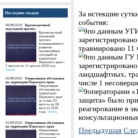
За истекшие сутк
Последние сводки:
события:
06/08/2026
Краткосрочный
недельный прогноз
по данным УГ
Краткосрочный
недельный
зарегистрировано
прогноз
возникновения и
травмировано 11 
развития
чрезвычайных
ситуаций на
по данным ГУ 
территории
Пермского края с
зарегистрировано
5 августа по 11 августа 2026 год.
читать
ландшафтных, тра
06/08/2026
Оперативная обстановка
числе 1 несоверш
на территории Пермского края
Оперативная
операторами «
обстановка на
территории
Пермского края
защита» было при
за суткис 05
августа по 06
реагирование в э
августа 2026
года.
читать
консультационные
05/08/2026
Оперативная обстановка
на территории Пермского края
Предыдущая
Сле
Оперативная
обстановка на
территории