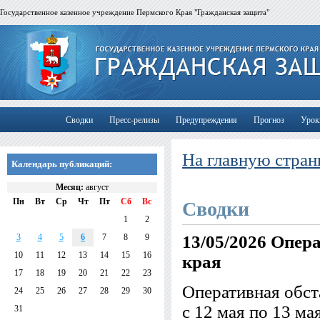
Государственное казенное учреждение Пермского Края "Гражданская защита"
Сводки
Пресс-релизы
Предупреждения
Прогноз
Урок
На главную стран
Календарь публикаций:
Месяц:
август
Пн
Вт
Ср
Чт
Пт
Сб
Вс
Сводки
1
2
3
4
5
6
7
8
9
13/05/2026
Опера
10
11
12
13
14
15
16
края
17
18
19
20
21
22
23
Оперативная обст
24
25
26
27
28
29
30
с 12 мая по 13 ма
31