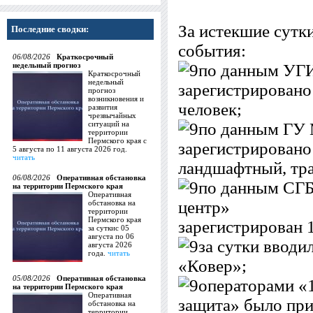
За истекшие сутк
Последние сводки:
события:
06/08/2026
Краткосрочный
недельный прогноз
по данным УГ
Краткосрочный
недельный
зарегистрировано
прогноз
возникновения и
человек;
развития
чрезвычайных
ситуаций на
по данным ГУ 
территории
Пермского края с
зарегистрировано
5 августа по 11 августа 2026 год.
читать
ландшафтный, тра
06/08/2026
Оперативная обстановка
по данным СГБ
на территории Пермского края
Оперативная
центр»
обстановка на
территории
Пермского края
зарегистрирован 
за суткис 05
августа по 06
за сутки вводи
августа 2026
года.
читать
«Ковер»;
05/08/2026
Оперативная обстановка
операторами «
на территории Пермского края
Оперативная
защита» было при
обстановка на
территории