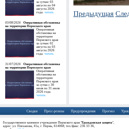
за суткис 03
августа по 04
августа 2026
Предыдущая
Сле
года.
читать
03/08/2026
Оперативная обстановка
на территории Пермского края
Оперативная
обстановка на
территории
Пермского края
за суткис 02
августа по 03
августа 2026
года.
читать
31/07/2026
Оперативная обстановка
на территории Пермского края
Оперативная
обстановка на
территории
Пермского края
за сутки с 30
июля по 31 июля
2026 года.
читать
Сводки
Пресс-релизы
Предупреждения
Прогноз
Урок
Государственное казенное учреждение Пермского края "
Гражданская защита
",
адрес: ул. Плеханова, 41а, г. Пермь, 614068; тел./факс: 236 33 36,