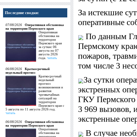
За истекшие су
Последние сводки:
оперативные со
07/08/2026
Оперативная обстановка
на территории Пермского края
Оперативная
По данным Гл
обстановка на
территории
Пермского края
Пермскому
краю
за суткис 06
августа по 07
пожаров, травми
августа 2026
года.
читать
том числе 3 не
06/08/2026
Краткосрочный
недельный прогноз
Краткосрочный
За сутки опер
недельный
прогноз
экстренных опе
возникновения и
развития
чрезвычайных
ГКУ Пермского 
ситуаций на
территории
Пермского края с
3 969 вызовов, 
5 августа по 11 августа 2026 год.
читать
экстренные опе
06/08/2026
Оперативная обстановка
на территории Пермского края
Оперативная
В случае необ
обстановка на
территории