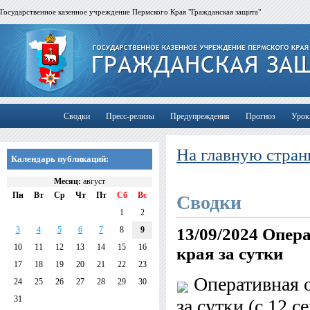
Государственное казенное учреждение Пермского Края "Гражданская защита"
Сводки
Пресс-релизы
Предупреждения
Прогноз
Урок
На главную стран
Календарь публикаций:
Месяц:
август
Пн
Вт
Ср
Чт
Пт
Сб
Вс
Сводки
1
2
3
4
5
6
7
8
9
13/09/2024
Опера
10
11
12
13
14
15
16
края за сутки
17
18
19
20
21
22
23
Оперативная о
24
25
26
27
28
29
30
31
за сутки
(с 12 с