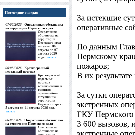
Последние сводки:
За истекшие су
07/08/2026
Оперативная обстановка
оперативные со
на территории Пермского края
Оперативная
обстановка на
территории
Пермского края
По данным Глав
за суткис 06
августа по 07
августа 2026
Пермскому
краю
года.
читать
пожаров;
06/08/2026
Краткосрочный
недельный прогноз
В их результате
Краткосрочный
недельный
прогноз
возникновения и
развития
За сутки операт
чрезвычайных
ситуаций на
территории
экстренных опе
Пермского края с
5 августа по 11 августа 2026 год.
читать
ГКУ Пермского 
06/08/2026
Оперативная обстановка
3 600 вызовов, 
на территории Пермского края
Оперативная
экстренные опе
обстановка на
территории