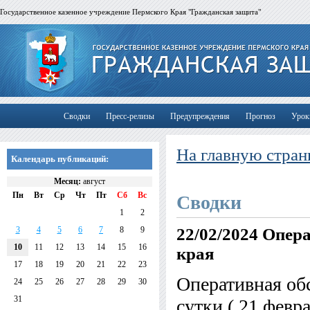
Государственное казенное учреждение Пермского Края "Гражданская защита"
Сводки
Пресс-релизы
Предупреждения
Прогноз
Урок
На главную стран
Календарь публикаций:
Месяц:
август
Пн
Вт
Ср
Чт
Пт
Сб
Вс
Сводки
1
2
3
4
5
6
7
8
9
22/02/2024
Опера
10
11
12
13
14
15
16
края
17
18
19
20
21
22
23
Оперативная обс
24
25
26
27
28
29
30
31
сутки ( 21 февра