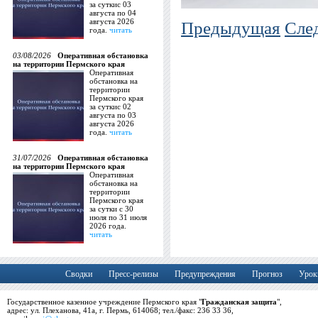
за суткис 03
августа по 04
августа 2026
Предыдущая
Сле
года.
читать
03/08/2026
Оперативная обстановка
на территории Пермского края
Оперативная
обстановка на
территории
Пермского края
за суткис 02
августа по 03
августа 2026
года.
читать
31/07/2026
Оперативная обстановка
на территории Пермского края
Оперативная
обстановка на
территории
Пермского края
за сутки с 30
июля по 31 июля
2026 года.
читать
Сводки
Пресс-релизы
Предупреждения
Прогноз
Урок
Государственное казенное учреждение Пермского края "
Гражданская защита
",
адрес: ул. Плеханова, 41а, г. Пермь, 614068; тел./факс: 236 33 36,